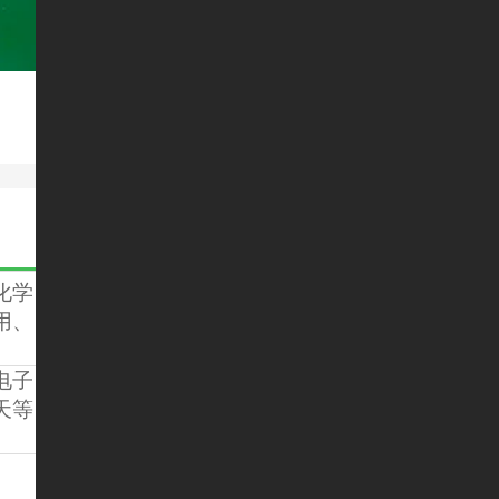
化学
用、
电子
天等