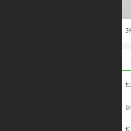
性
适
使