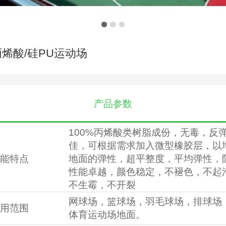
丙烯酸/硅PU运动场
产品参数
100%丙烯酸类树脂成份，无毒，反
佳，可根据需求加入微型橡胶层，以
能特点
地面的弹性，超平整度，平均弹性，
性能卓越，颜色稳定，不褪色，不起
不生霉，不开裂
网球场，篮球场，羽毛球场，排球场
用范围
体育运动场地面。